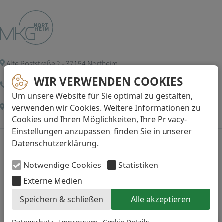
Alte Poststraße 2 - 37154 Northeim
WIR VERWENDEN COOKIES
05551 913444
Um unsere Website für Sie optimal zu gestalten,
verwenden wir Cookies. Weitere Informationen zu
info@mkg-friesen.de
oder
via Kontaktformular
Cookies und Ihren Möglichkeiten, Ihre Privacy-
Einstellungen anzupassen, finden Sie in unserer
Über uns
Leistungsspektrum
Datenschutzerklärung
.
Behandler
Implantologie und
Notwendige Cookies
Statistiken
Team
Knochenaufbau
Praxis und Technik
Dentoalveoläre Chirurgie
Externe Medien
Karriere
Hautchirurgie
Speichern & schließen
Alle akzeptieren
Patienteninfos
Narkose und Dämmerschlaf
Kontakt
Diagnostik (DVT)
Datenschutz
Impressum
Cookie Details